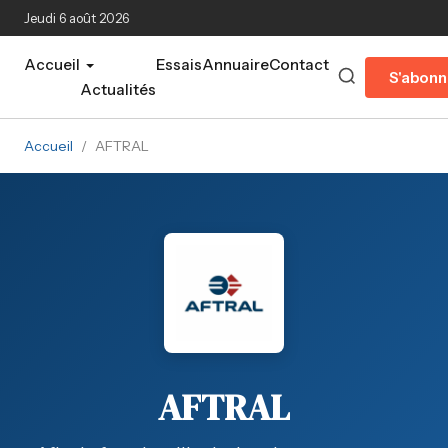
Aller au contenu principal
Jeudi 6 août 2026
Accueil
Essais
Annuaire
Contact
S'abonn
Actualités
Accueil
/
AFTRAL
AFTRAL