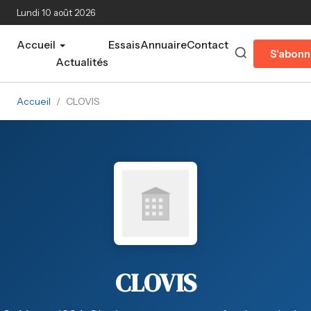
Aller au contenu principal
Lundi 10 août 2026
Accueil
Essais
Annuaire
Contact
S'abonn
Actualités
Accueil
/
CLOVIS
CLOVIS