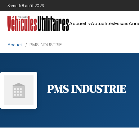
Aller au contenu principal
Samedi 8 août 2026
Accueil
Actualités
Essais
Annu
Accueil
/
PMS INDUSTRIE
PMS INDUSTRIE