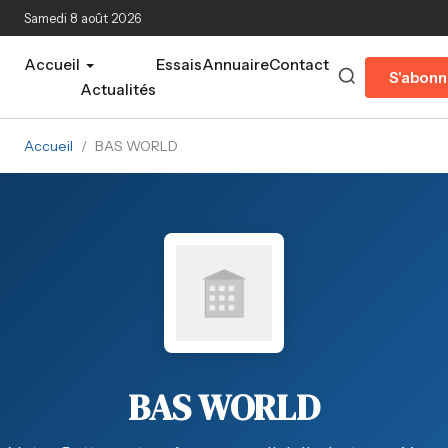
Aller au contenu principal
Samedi 8 août 2026
Accueil
Essais
Annuaire
Contact
S'abonn
Actualités
Accueil
/
BAS WORLD
BAS WORLD