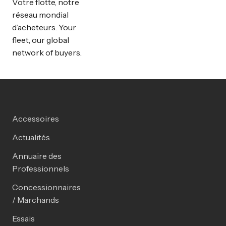
Votre flotte, notre
réseau mondial
d’acheteurs. Your
fleet, our global
network of buyers.
Accessoires
Actualités
Annuaire des
Professionnels
Concessionnaires
/ Marchands
Essais