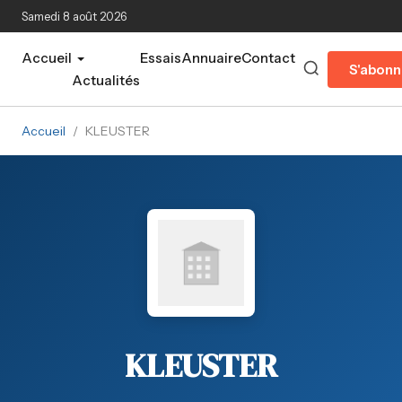
Aller au contenu principal
Samedi 8 août 2026
Accueil
Essais
Annuaire
Contact
S'abonn
Actualités
Accueil
/
KLEUSTER
KLEUSTER