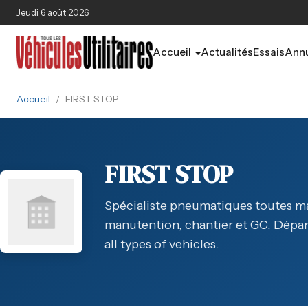
Aller au contenu principal
Jeudi 6 août 2026
Accueil
Actualités
Essais
Annu
Accueil
/
FIRST STOP
FIRST STOP
Spécialiste pneumatiques toutes marq
manutention, chantier et GC. Dépann
all types of vehicles.