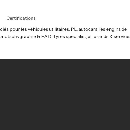
Certifications
s pour les véhicules utilitaires, PL, autocars, les engins de
onotachygraphie & EAD. Tyres specialist, all brands & service