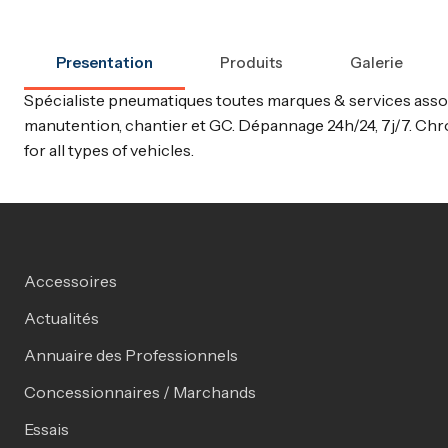
Presentation
Produits
Galerie
Spécialiste pneumatiques toutes marques & services associé
manutention, chantier et GC. Dépannage 24h/24, 7j/7. Chr
for all types of vehicles.
Accessoires
Actualités
Annuaire des Professionnels
Concessionnaires / Marchands
Essais