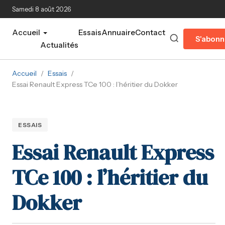
Aller au contenu principal
Samedi 8 août 2026
Accueil
Essais
Annuaire
Contact
S'abonn
Actualités
Accueil
/
Essais
/
Essai Renault Express TCe 100 : l’héritier du Dokker
ESSAIS
Essai Renault Express
TCe 100 : l’héritier du
Dokker