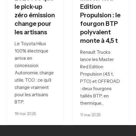
le pick-up
Edition
zéro émission
Propulsion : le
change pour
fourgon BTP
les artisans
polyvalent
monte à 4,5 t
Le Toyota Hilux
100% électrique
Renault Trucks
arrive en
lance les Master
concession.
Red Edition
Autonomie, charge
Propulsion (4,5 t,
utile, TCO : ce qu'il
PTO) et OFFROAD
change vraiment
: deux fourgons
pour les artisans
taillés BTP, en
BTP.
thermique…
18 mai 2026
11 mai 2026