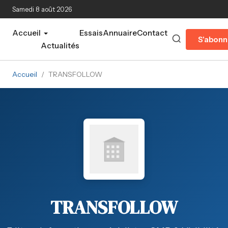
Aller au contenu principal
Samedi 8 août 2026
Accueil
Essais
Annuaire
Contact
S'abonn
Actualités
Accueil
/
TRANSFOLLOW
TRANSFOLLOW