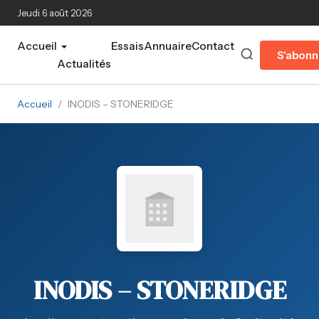
Aller au contenu principal
Jeudi 6 août 2026
Accueil
Essais
Annuaire
Contact
S'abonn
Actualités
Accueil
/
INODIS – STONERIDGE
INODIS – STONERIDGE