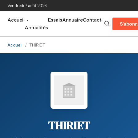
Aller au contenu principal
Vendredi 7 août 2026
Accueil
Essais
Annuaire
Contact
S'abonn
Actualités
Accueil
/
THIRIET
THIRIET