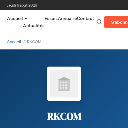
Aller au contenu principal
Jeudi 6 août 2026
Accueil
Essais
Annuaire
Contact
S'abonn
Actualités
Accueil
/
RKCOM
RKCOM