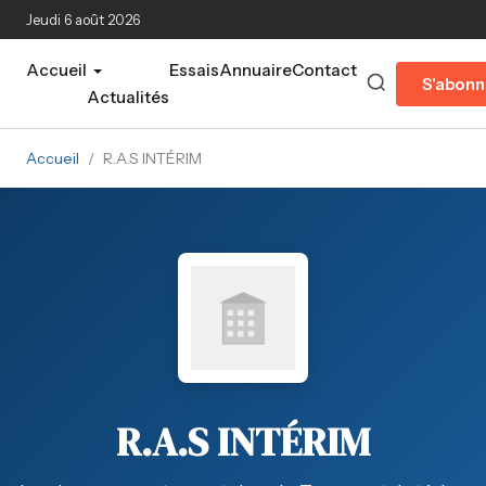
Aller au contenu principal
Jeudi 6 août 2026
Accueil
Essais
Annuaire
Contact
S'abonn
Actualités
Accueil
/
R.A.S INTÉRIM
R.A.S INTÉRIM