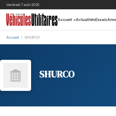
Aller au contenu principal
Vendredi 7 août 2026
Accueil
Actualités
Essais
Annu
Accueil
/
SHURCO
SHURCO