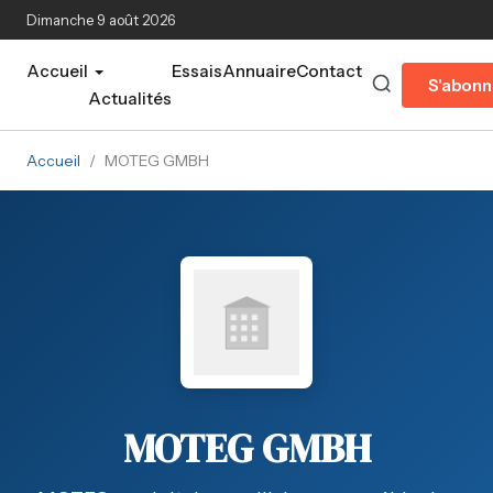
Aller au contenu principal
Dimanche 9 août 2026
Accueil
Essais
Annuaire
Contact
S'abonn
Actualités
Accueil
/
MOTEG GMBH
MOTEG GMBH