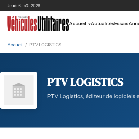
Aller au contenu principal
Jeudi 6 août 2026
Accueil
Actualités
Essais
Annu
Accueil
/
PTV LOGISTICS
PTV LOGISTICS
PTV Logistics, éditeur de logiciels 