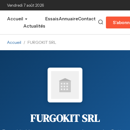
Aller au contenu principal
Vendredi 7 août 2026
Accueil
Essais
Annuaire
Contact
S'abonn
Actualités
Accueil
/
FURGOKIT SRL
FURGOKIT SRL