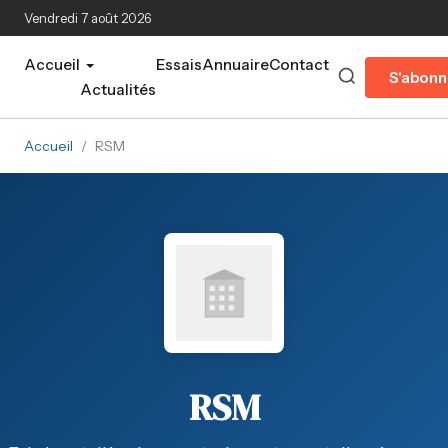
Aller au contenu principal
Vendredi 7 août 2026
Accueil
Essais
Annuaire
Contact
S'abonn
Actualités
Accueil
/
RSM
RSM