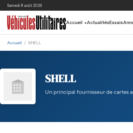
Aller au contenu principal
Samedi 8 août 2026
Accueil
Actualités
Essais
Annu
Accueil
/
SHELL
SHELL
Un principal fournisseur de cartes 