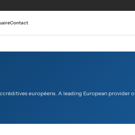
aire
Contact
accréditives européens. A leading European provider of