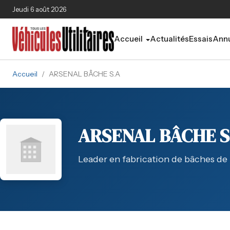
Aller au contenu principal
Jeudi 6 août 2026
Accueil
Actualités
Essais
Annu
Accueil
/
ARSENAL BÂCHE S.A
ARSENAL BÂCHE S
Leader en fabrication de bâches de 