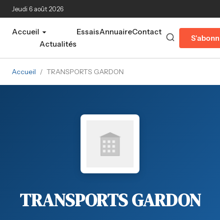
Aller au contenu principal
Jeudi 6 août 2026
Accueil
Essais
Annuaire
Contact
S'abonn
Actualités
Accueil
/
TRANSPORTS GARDON
TRANSPORTS GARDON