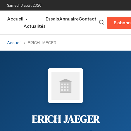
Aller au contenu principal
Samedi 8 août 2026
Accueil
Essais
Annuaire
Contact
S'abonn
Actualités
Accueil
/
ERICH JAEGER
ERICH JAEGER