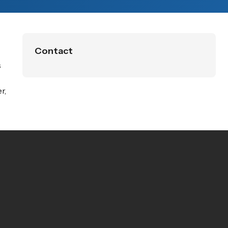
Contact
s
r,