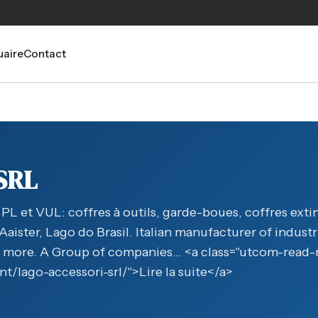
aire
Contact
SRL
 PL et VUL: coffres à outils, garde-boues, coffres ext
ster, Lago do Brasil. Italian manufacturer of industri
d more. A Group of companies… <a class="utcom-read
nt/lago-accessori-srl/">Lire la suite</a>