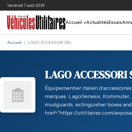
Aller au contenu principal
Vendredi 7 août 2026
Accueil
Actualités
Essais
Annu
Accueil
/
LAGO ACCESSORI SRL
LAGO ACCESSORI 
Équipementier italien d’accessoires
marques: LagoGenesis, Kommuter, Aai
mudguards, extinguisher boxes an
href="https://utilitaires.com/exposa