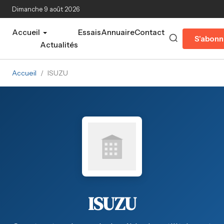
Aller au contenu principal
Dimanche 9 août 2026
Accueil
Essais
Annuaire
Contact
S'abonn
Actualités
Accueil
/
ISUZU
ISUZU