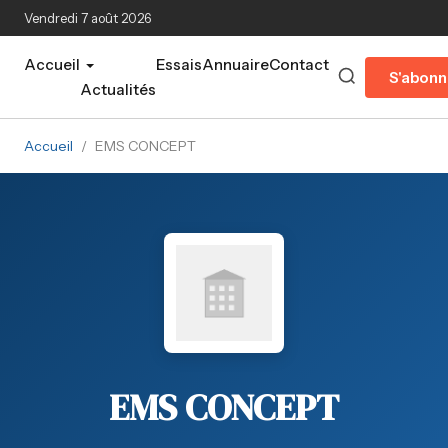
Aller au contenu principal
Vendredi 7 août 2026
Accueil
Essais
Annuaire
Contact
S'abonn
Actualités
Accueil
/
EMS CONCEPT
EMS CONCEPT