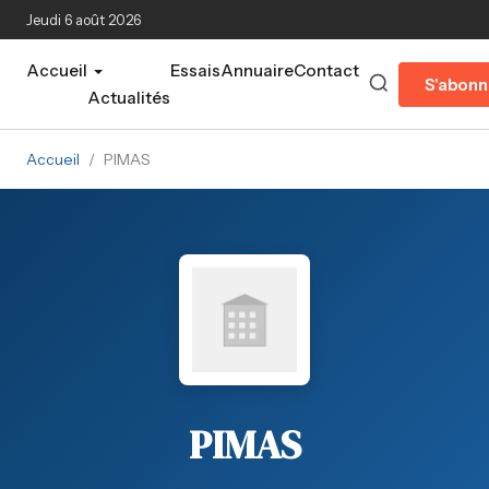
Aller au contenu principal
Jeudi 6 août 2026
Accueil
Essais
Annuaire
Contact
S'abonn
Actualités
Accueil
/
PIMAS
PIMAS