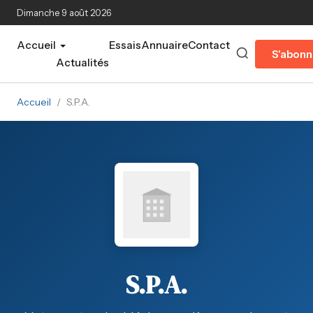
Aller au contenu principal
Dimanche 9 août 2026
Accueil
Essais
Annuaire
Contact
S'abonn
Actualités
Accueil
/
S.P.A.
S.P.A.