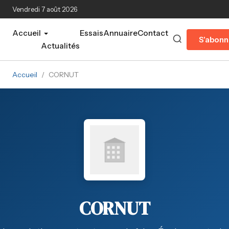
Aller au contenu principal
Vendredi 7 août 2026
Accueil
Essais
Annuaire
Contact
S'abonn
Actualités
Accueil
/
CORNUT
CORNUT