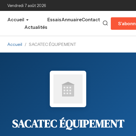
Aller au contenu principal
Vendredi 7 août 2026
Accueil
Essais
Annuaire
Contact
S'abonn
Actualités
Accueil
/
SACATEC ÉQUIPEMENT
SACATEC ÉQUIPEMENT