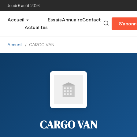
Aller au contenu principal
Jeudi 6 août 2026
Accueil
Essais
Annuaire
Contact
S'abonn
Actualités
Accueil
/
CARGO VAN
CARGO VAN