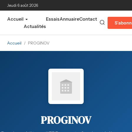
Aller au contenu principal
Jeudi 6 août 2026
Accueil
Essais
Annuaire
Contact
S'abonn
Actualités
Accueil
/
PROGINOV
PROGINOV