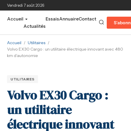
Aller au contenu principal
Vendredi 7 août 2026
Accueil
Essais
Annuaire
Contact
S'abonn
Actualités
Accueil
/
Utilitaires
/
Volvo EX30 Cargo : un utilitaire électrique innovant avec 480
km d’autonomie
UTILITAIRES
Volvo EX30 Cargo :
un utilitaire
électrique innovant