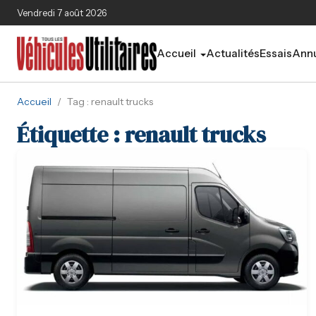
Aller au contenu principal
Vendredi 7 août 2026
Accueil
Actualités
Essais
Annu
Accueil
/
Tag : renault trucks
Étiquette :
renault trucks