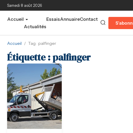
Aller au contenu principal
Samedi 8 août 2026
Accueil
Essais
Annuaire
Contact
S'abonn
Actualités
Accueil
/
Tag : palfinger
Étiquette :
palfinger