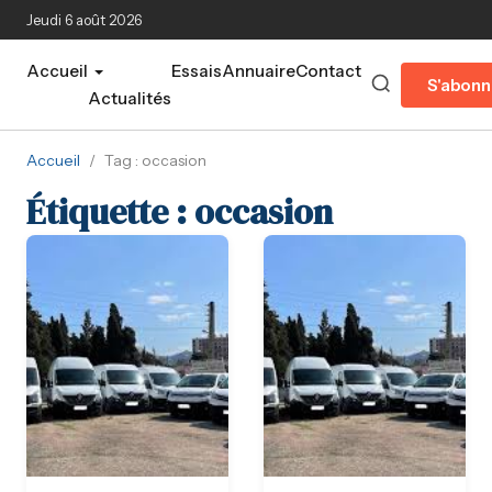
Aller au contenu principal
Jeudi 6 août 2026
Accueil
Essais
Annuaire
Contact
S'abonn
Actualités
Accueil
/
Tag : occasion
Étiquette :
occasion