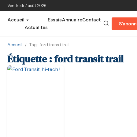
Aller au contenu principal
Vendredi 7 août 2026
Accueil
Essais
Annuaire
Contact
S'abonn
Actualités
Accueil
/
Tag : ford transit trail
Étiquette :
ford transit trail