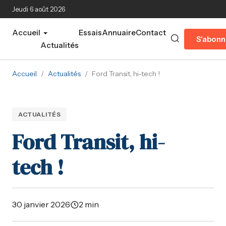
Aller au contenu principal
Jeudi 6 août 2026
Accueil
Essais
Annuaire
Contact
S'abonn
Actualités
Accueil
/
Actualités
/
Ford Transit, hi-tech !
ACTUALITÉS
Ford Transit, hi-
tech !
30 janvier 2026
·
2 min