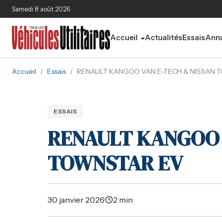
Aller au contenu principal
Samedi 8 août 2026
Accueil
Actualités
Essais
Annu
Accueil
/
Essais
/
RENAULT KANGOO VAN E-TECH & NISSAN 
ESSAIS
RENAULT KANGOO 
TOWNSTAR EV
30 janvier 2026
·
2 min