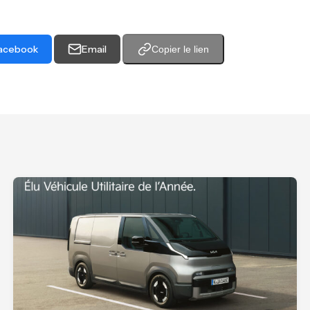
acebook
Email
Copier le lien