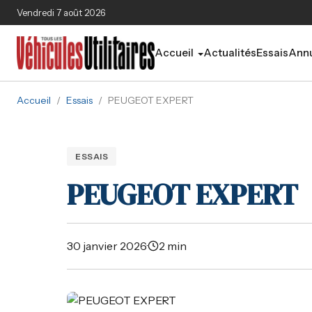
Aller au contenu principal
Vendredi 7 août 2026
Accueil
Actualités
Essais
Annu
Accueil
/
Essais
/
PEUGEOT EXPERT
ESSAIS
PEUGEOT EXPERT
30 janvier 2026
·
2 min