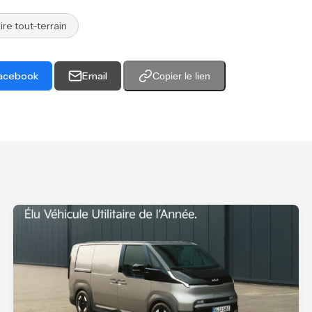
aire tout-terrain
acebook
Email
Copier le lien