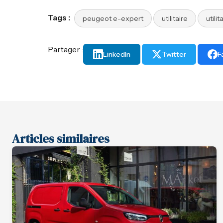
Tags :
peugeot e-expert
utilitaire
utilit
Partager :
LinkedIn
Twitter
F
Articles similaires