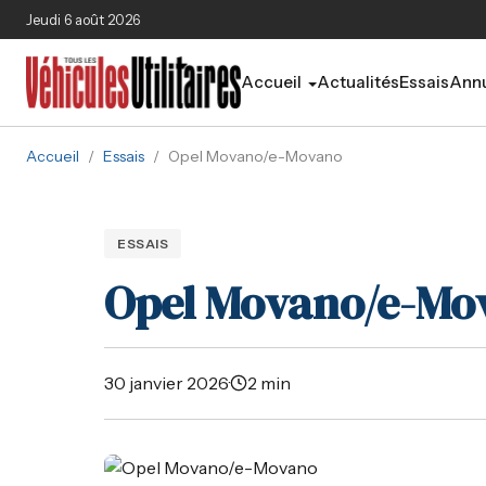
Aller au contenu principal
Jeudi 6 août 2026
Accueil
Actualités
Essais
Annu
Accueil
/
Essais
/
Opel Movano/e-Movano
ESSAIS
Opel Movano/e-Mo
30 janvier 2026
·
2 min