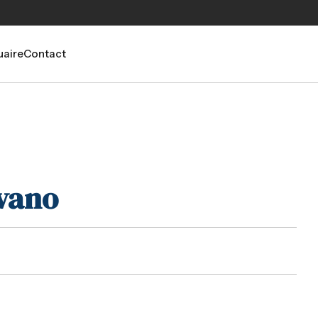
aire
Contact
vano