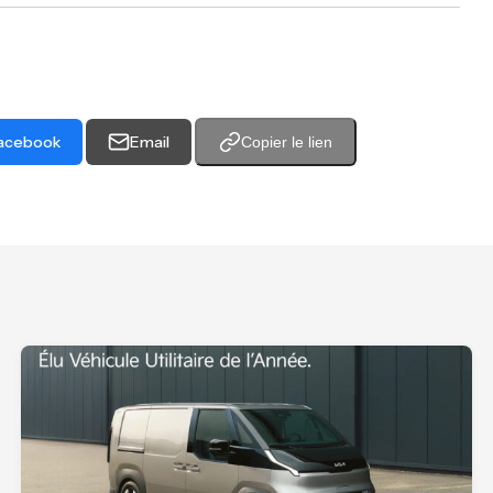
acebook
Email
Copier le lien