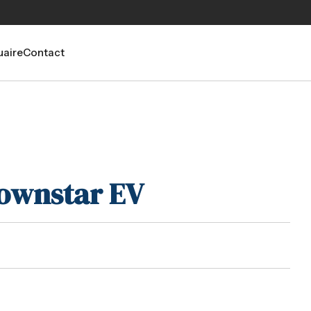
aire
Contact
ownstar EV