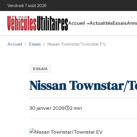
Aller au contenu principal
Vendredi 7 août 2026
Accueil
Actualités
Essais
Annu
Accueil
/
Essais
/
Nissan Townstar/Townstar EV
ESSAIS
Nissan Townstar/T
30 janvier 2026
·
2 min