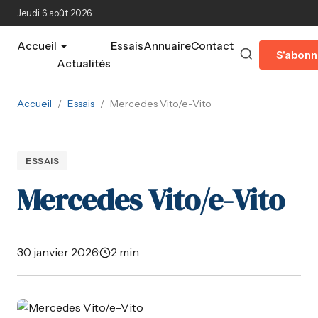
Aller au contenu principal
Jeudi 6 août 2026
Accueil
Essais
Annuaire
Contact
S'abonn
Actualités
Accueil
/
Essais
/
Mercedes Vito/e-Vito
ESSAIS
Mercedes Vito/e-Vito
30 janvier 2026
·
2 min