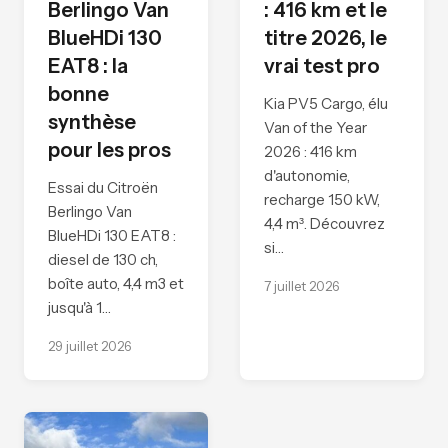
Berlingo Van
: 416 km et le
BlueHDi 130
titre 2026, le
EAT8 : la
vrai test pro
bonne
Kia PV5 Cargo, élu
synthèse
Van of the Year
pour les pros
2026 : 416 km
d'autonomie,
Essai du Citroën
recharge 150 kW,
Berlingo Van
4,4 m³. Découvrez
BlueHDi 130 EAT8 :
si…
diesel de 130 ch,
boîte auto, 4,4 m3 et
7 juillet 2026
jusqu'à 1…
29 juillet 2026