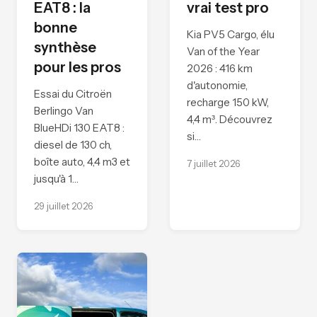
EAT8 : la
vrai test pro
bonne
Kia PV5 Cargo, élu
synthèse
Van of the Year
pour les pros
2026 : 416 km
d'autonomie,
Essai du Citroën
recharge 150 kW,
Berlingo Van
4,4 m³. Découvrez
BlueHDi 130 EAT8 :
si…
diesel de 130 ch,
boîte auto, 4,4 m3 et
7 juillet 2026
jusqu'à 1…
29 juillet 2026