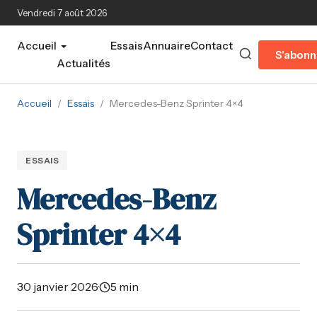
Aller au contenu principal
Vendredi 7 août 2026
Accueil
Essais
Annuaire
Contact
S'abonn
Actualités
Accueil
/
Essais
/
Mercedes-Benz Sprinter 4×4
ESSAIS
Mercedes-Benz
Sprinter 4×4
30 janvier 2026
·
5 min