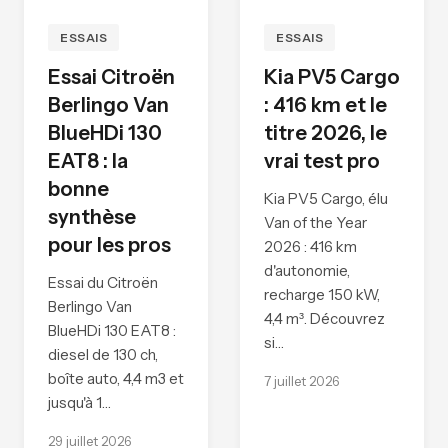
ESSAIS
ESSAIS
Essai Citroën
Kia PV5 Cargo
Berlingo Van
: 416 km et le
BlueHDi 130
titre 2026, le
EAT8 : la
vrai test pro
bonne
Kia PV5 Cargo, élu
synthèse
Van of the Year
pour les pros
2026 : 416 km
d'autonomie,
Essai du Citroën
recharge 150 kW,
Berlingo Van
4,4 m³. Découvrez
BlueHDi 130 EAT8 :
si…
diesel de 130 ch,
boîte auto, 4,4 m3 et
7 juillet 2026
jusqu'à 1…
29 juillet 2026