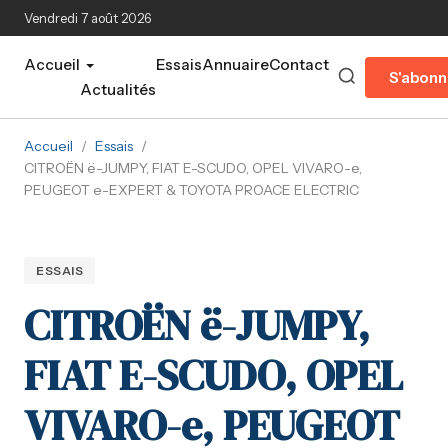
Aller au contenu principal
Vendredi 7 août 2026
Accueil
Essais
Annuaire
Contact
S'abonn
Actualités
Accueil
/
Essais
/
CITROËN ë-JUMPY, FIAT E-SCUDO, OPEL VIVARO-e,
PEUGEOT e-EXPERT & TOYOTA PROACE ELECTRIC
ESSAIS
CITROËN ë-JUMPY,
FIAT E-SCUDO, OPEL
VIVARO-e, PEUGEOT