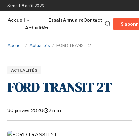
Aller au contenu principal
Samedi 8 août 2026
Accueil
Essais
Annuaire
Contact
S'abonn
Actualités
Accueil
/
Actualités
/
FORD TRANSIT 2T
ACTUALITÉS
FORD TRANSIT 2T
30 janvier 2026
·
2 min