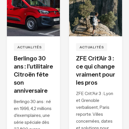
ACTUALITÉS
ACTUALITÉS
Berlingo 30
ZFE Crit’Air 3 :
ans : l’utilitaire
ce qui change
Citroën fête
vraiment pour
son
les pros
anniversaire
ZFE Crit'Air 3 : Lyon
et Grenoble
Berlingo 30 ans : né
verbalisent, Paris
en 1996, 4,2 millions
reporte. Villes
d'exemplaires, une
concernées, dates
série spéciale dès
et solutions pour