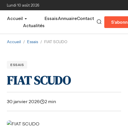
Aller au contenu principal
Lundi 10 août 2026
Accueil
Essais
Annuaire
Contact
S'abonn
Actualités
Accueil
/
Essais
/
FIAT SCUDO
ESSAIS
FIAT SCUDO
30 janvier 2026
·
2 min