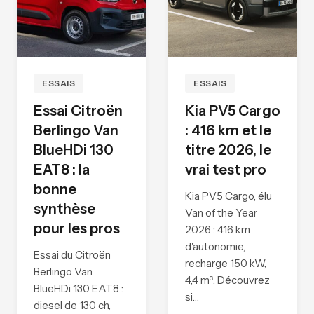
ESSAIS
ESSAIS
Essai Citroën
Kia PV5 Cargo
Berlingo Van
: 416 km et le
BlueHDi 130
titre 2026, le
EAT8 : la
vrai test pro
bonne
Kia PV5 Cargo, élu
synthèse
Van of the Year
pour les pros
2026 : 416 km
d'autonomie,
Essai du Citroën
recharge 150 kW,
Berlingo Van
4,4 m³. Découvrez
BlueHDi 130 EAT8 :
si…
diesel de 130 ch,