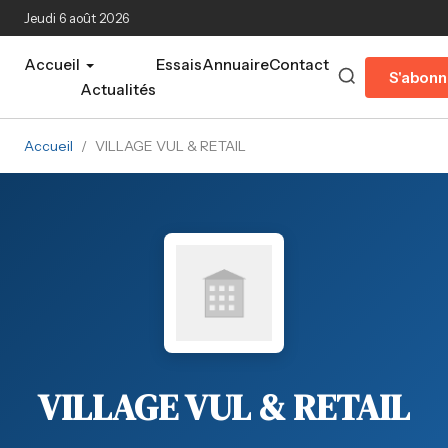
Aller au contenu principal
Jeudi 6 août 2026
Accueil
Essais
Annuaire
Contact
S'abonn
Actualités
Accueil
/
VILLAGE VUL & RETAIL
VILLAGE VUL & RETAIL