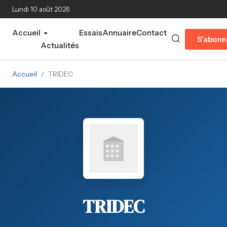
Aller au contenu principal
Lundi 10 août 2026
Accueil
Essais
Annuaire
Contact
S'abonn
Actualités
Accueil
/
TRIDEC
TRIDEC