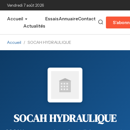
Aller au contenu principal
Vendredi 7 août 2026
Accueil
Essais
Annuaire
Contact
S'abonn
Actualités
Accueil
/
SOCAH HYDRAULIQUE
SOCAH HYDRAULIQUE