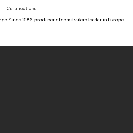
Certifications
e. Since 1986, producer of semitrailers leader in Europe.